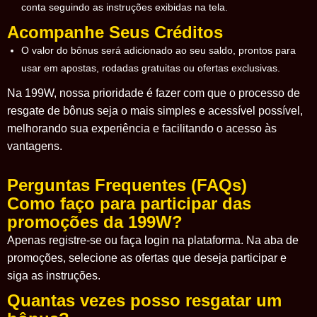
conta seguindo as instruções exibidas na tela.
Acompanhe Seus Créditos
O valor do bônus será adicionado ao seu saldo, prontos para
usar em apostas, rodadas gratuitas ou ofertas exclusivas.
Na 199W, nossa prioridade é fazer com que o processo de
resgate de bônus seja o mais simples e acessível possível,
melhorando sua experiência e facilitando o acesso às
vantagens.
Perguntas Frequentes (FAQs)
Como faço para participar das
promoções da 199W?
Apenas registre-se ou faça login na plataforma. Na aba de
promoções, selecione as ofertas que deseja participar e
siga as instruções.
Quantas vezes posso resgatar um