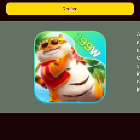
Registo
A
c
o
C
s
j
d
j