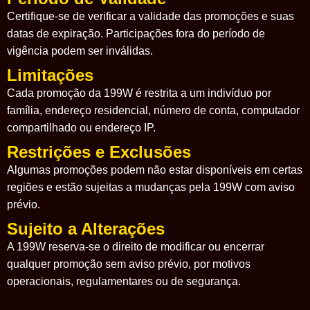
Certifique-se de verificar a validade das promoções e suas
datas de expiração. Participações fora do período de
vigência podem ser inválidas.
Limitações
Cada promoção da 199W é restrita a um indivíduo por
família, endereço residencial, número de conta, computador
compartilhado ou endereço IP.
Restrições e Exclusões
Algumas promoções podem não estar disponíveis em certas
regiões e estão sujeitas a mudanças pela 199W com aviso
prévio.
Sujeito a Alterações
A 199W reserva-se o direito de modificar ou encerrar
qualquer promoção sem aviso prévio, por motivos
operacionais, regulamentares ou de segurança.