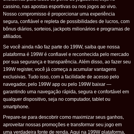
cassino, nas apostas esportivas ou nos jogos ao vivo.
Nosso compromisso é proporcionar uma experiência
segura, confiável e repleta de possibilidades de lucros, com
bônus diários, sorteios, jackpots milionários e programas de
afiliados.
Se você ainda não faz parte do 199W, saiba que nossa
plataforma é 199W é confiavel e reconhecida pelo mercado
por sua segurança e transparência. Além disso, ao fazer seu
199W register, você já começa a acumular vantagens
exclusivas. Tudo isso, com a facilidade de acesso pelo
navegador, pelo 199W app ou pelo 199W baixar —
garantindo uma navegação rápida, segura e confortável em
qualquer dispositivo, seja no computador, tablet ou
smartphone.
Prepare-se para descobrir como maximizar seus ganhos,
aproveitar nossas promoções e transformar seu jogo em
uma verdadeira fonte de renda. Aqui na 199W plataforma,