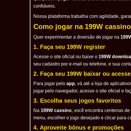
confiáveis.
Nossa plataforma trabalha com agilidade, garan
Como jogar na
199W cassino
Quer experimentar a diversão de jogar na
199W
1. Faça seu
199W register
Acesse o site oficial ou baixe o
199W downlo
seu cadastro por e-mail ou telefone, e sua con
2. Faça seu
199W baixar
ou acesse
Para jogar pelo
app
, vá até a loja de aplicati
jogar pelo navegador, acesse o site oficial e fa
3. Escolha seus jogos favoritos
Na
199W cassino
, você encontra centenas de
menu, escolher o jogo desejado e clicar para 
4. Aproveite bônus e promoções