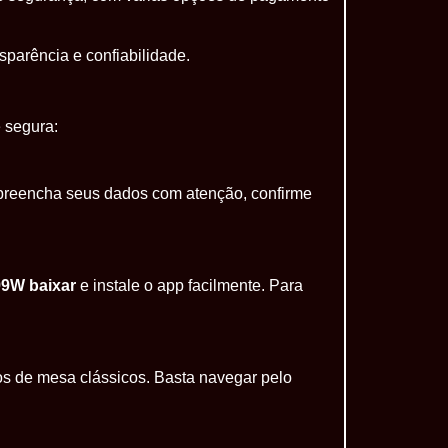
sparência e confiabilidade.
 segura:
, preencha seus dados com atenção, confirme
9W baixar
e instale o app facilmente. Para
os de mesa clássicos. Basta navegar pelo