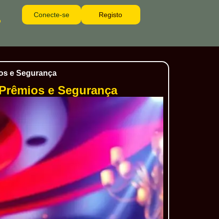
Conecte-se
Registo
o
ios e Segurança
 Prêmios e Segurança