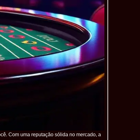
você. Com uma reputação sólida no mercado, a