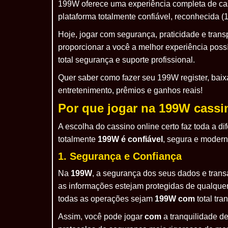
199W oferece uma experiência completa de cass
plataforma totalmente confiável, reconhecida (
Hoje, jogar com segurança, praticidade e tra
proporcionar a você a melhor experiência poss
total segurança e suporte profissional.
Quer saber como fazer seu 199W register, bai
entretenimento, prêmios e ganhos reais!
Por que jogar na
199W cassi
A escolha do cassino online certo faz toda a d
totalmente
199W é confiável
, segura e moder
1.
Segurança e Confiança
Na
199W
, a segurança dos seus dados e trans
as informações estejam protegidas de qualquer
todas as operações sejam
199W com
total tra
Assim, você pode jogar
com
a tranquilidade d