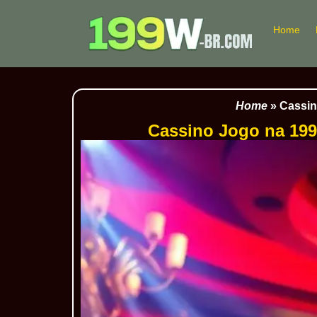
Home
Home
»
Cassin
Cassino Jogo na 199