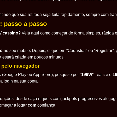
tindo que sua retirada seja feita rapidamente, sempre com tran
: passo a passo
 cassino
? Veja aqui como começar de forma simples, rápida e
ad
no seu mobile. Depois, clique em “Cadastrar” ou “Registrar”
ta estará criada em poucos minutos.
 pelo navegador
vos (Google Play ou App Store), pesquise por “
199W
“, realize o
19
ça login na sua conta.
 opções, desde caça níqueis com jackpots progressivos até jog
começar a jogar
com
confiança.