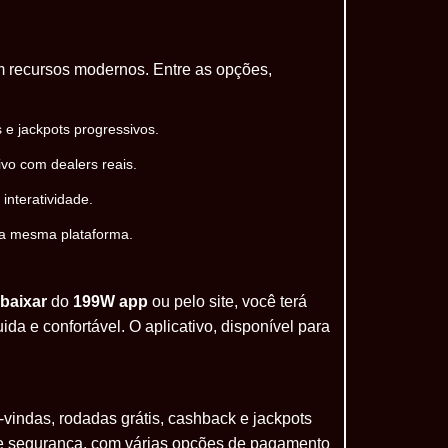
om recursos modernos. Entre as opções,
 e jackpots progressivos.
ivo com dealers reais.
interatividade.
 na mesma plataforma.
baixar
do
199W app
ou pelo site, você terá
a e confortável. O aplicativo, disponível para
vindas, rodadas grátis, cashback e jackpots
e segurança, com várias opções de pagamento