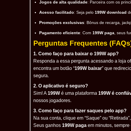
Jogos de alta qualidade
: Parceira com os princ
Acesso facilitado
: Seja pelo
199W download
d
Promoções exclusivas
: Bônus de recarga, jackp
Pagamento eficiente
: Com
199W paga
, seus f
Perguntas Frequentes (FAQs
1. Como faço para baixar o 199W app?
Responda a essa pergunta acessando a loja ofic
encontra um botão “
199W baixar
” que redireci
segura.
2. O aplicativo é seguro?
Sim! A
199W
é uma plataforma
199W é confiáv
nossos jogadores.
3. Como faço para fazer saques pelo app?
Na sua conta, clique em “Saque” ou “Retirada”, 
Seus ganhos
199W paga
em minutos, sempre d